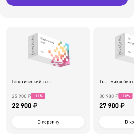
Генетический тест
Тест микробио
25 900 ₽
30 900 ₽
-12%
-10%
22 900 ₽
27 900 ₽
В корзину
В к