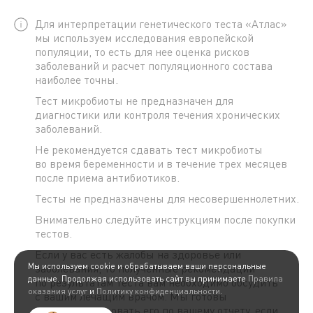
Для интерпретации генетического теста «Атлас»
мы используем исследования европейской
популяции, то есть для нее оценка рисков
заболеваний и расчет популяционного состава
наиболее точны.
Тест микробиоты не предназначен для
диагностики или контроля течения хронических
заболеваний.
Не рекомендуется сдавать тест микробиоты
во время беременности и в течение трех месяцев
после приема антибиотиков.
Тесты не предназначены для несовершеннолетних.
Внимательно следуйте инструкциям после покупки
тестов.
Если у вас есть жалобы на здоровье или
Мы используем cookie и обрабатываем ваши персональные
заболевания, то полученные рекомендации
данные. Продолжая использовать сайт вы принимаете
Правила
по результатам теста вам необходимо обсудить
оказания услуг
и
Политику конфиденциальности
.
с вашим лечащим врачом. Мы готовы
проконсультировать его по вашему отчету, если