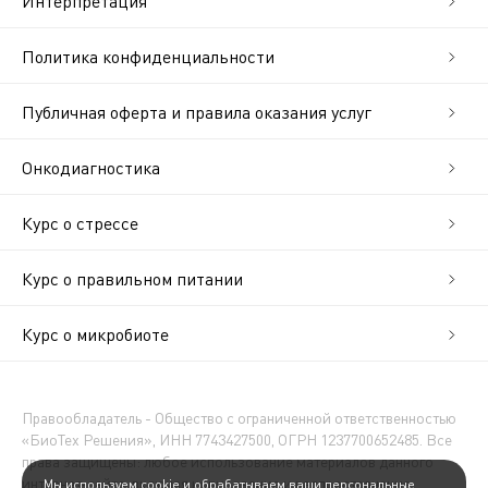
Интерпретация
Политика конфиденциальности
Публичная оферта и правила оказания услуг
Онкодиагностика
Курс о стрессе
Курс о правильном питании
Курс о микробиоте
Правообладатель - Общество с ограниченной ответственностью
«БиоТех Решения», ИНН 7743427500, ОГРН 1237700652485. Все
права защищены: любое использование материалов данного
интернет-сайта, включая копирование и распространение,
Мы используем cookie и обрабатываем ваши персональные