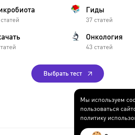
икробиота
Гиды
 статей
37 статей
качать
Онкология
статей
43 статей
Выбрать тест
Мы используем coo
пользоваться сайт
политику использо