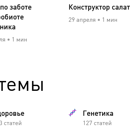
по заботе
Конструктор сала
робиоте
29 апреля
1 мин
ника
ля
1 мин
темы
доровье
Генетика
3 статей
127 статей