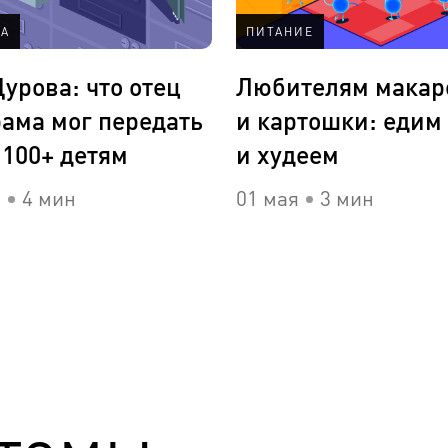
КА
ПИТАНИЕ
урова: что отец
Любителям макар
рама мог передать
и картошки: едим
 100+ детям
и худеем
я
4 мин
01 мая
3 мин