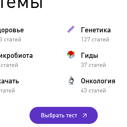
темы
доровье
Генетика
3 статей
127 статей
икробиота
Гиды
 статей
37 статей
качать
Онкология
статей
43 статей
Выбрать тест