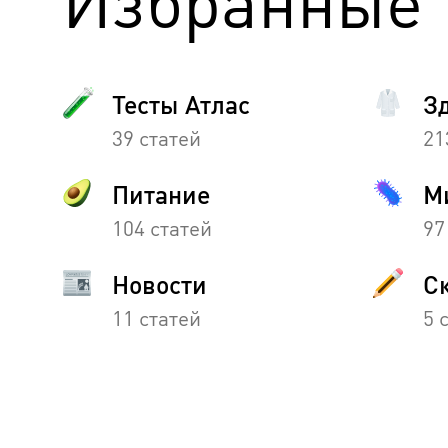
Избранные 
Тесты Атлас
З
39 статей
21
Питание
М
104 статей
97
Новости
С
11 статей
5 