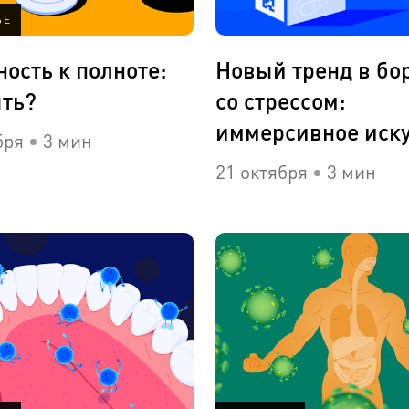
ЬЕ
ость к полноте:
Новый тренд в бо
ыть?
со стрессом:
иммерсивное иску
бря
3 мин
21 октября
3 мин