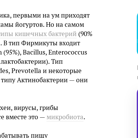
ика, первыми на ум приходят
ламы йогуртов. Но на самом
типы кишечных бактерий
(90%
. В тип Фирмикуты входит
 (95%), Bacillus, Enterococcus
е лактобактерии). Тип
es, Prevotella и некоторые
к типу Актинобактерии — они
хеи, вирусы, грибы
се вместе это —
микробиота
.
абатывать пищу