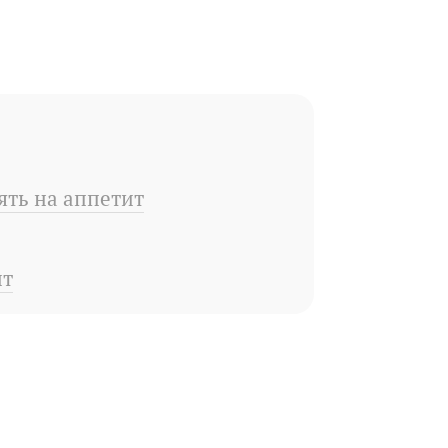
ять на аппетит
ит