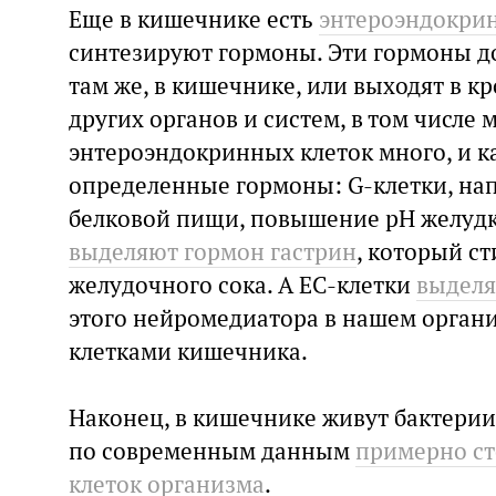
Еще в кишечнике есть
энтероэндокри
синтезируют гормоны. Эти гормоны д
там же, в кишечнике, или выходят в к
других органов и систем, в том числе 
энтероэндокринных клеток много, и 
определенные гормоны: G-клетки, нап
белковой пищи, повышение pH желудка
выделяют гормон гастрин
, который с
желудочного сока. А EC-клетки
выделя
этого нейромедиатора в нашем орган
клетками кишечника.
Наконец, в кишечнике живут бактерии
по современным данным
примерно ст
клеток организма
.