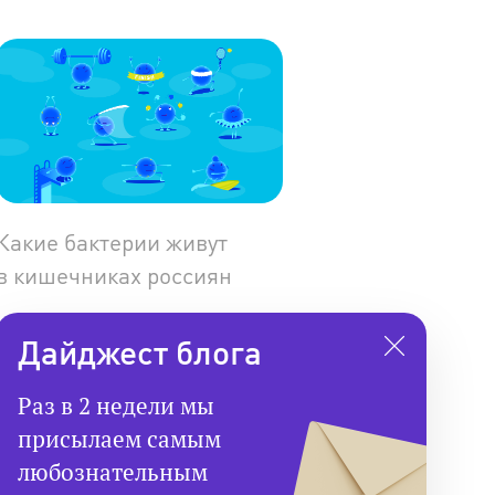
Какие бактерии живут
в кишечниках россиян
Дайджест блога
Раз в 2 недели мы
присылаем самым
любознательным