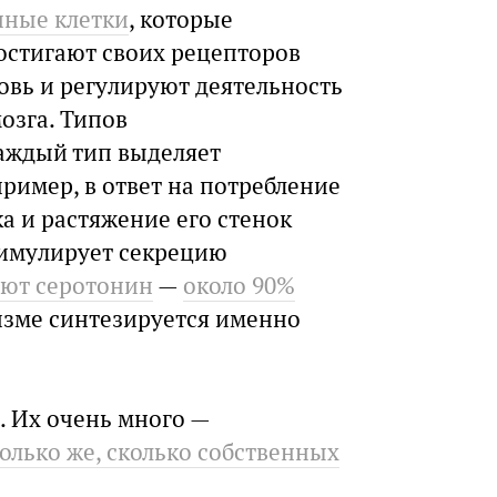
нные клетки
, которые
остигают своих рецепторов
ровь и регулируют деятельность
мозга. Типов
каждый тип выделяет
ример, в ответ на потребление
 и растяжение его стенок
тимулирует секрецию
ют серотонин
—
около 90%
изме синтезируется именно
. Их очень много —
олько же, сколько собственных