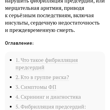
нарушить фибрилляция предсердий, или
мерцательная аритмия, приводя
к серьёзным последствиям, включая
инсульты, сердечную недостаточность
и преждевременную смерть.
Оглавление:
1. Что такое фибрилляция
предсердий
2. Кто в группе риска?
3. Симптомы ФП
4. Скрининг и диагностика
5. Фибрилляция предсердий: