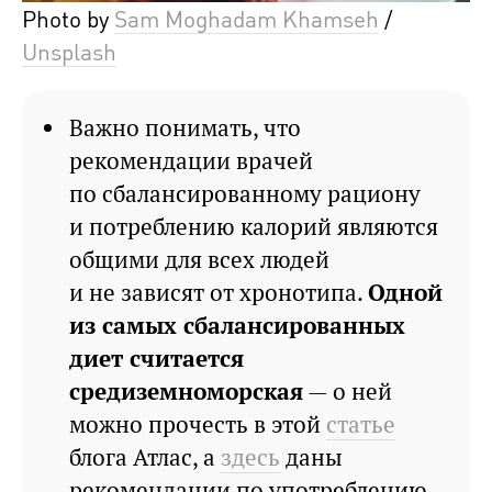
Photo by
Sam Moghadam Khamseh
/
Unsplash
Важно понимать, что
рекомендации врачей
по сбалансированному рациону
и потреблению калорий являются
общими для всех людей
и не зависят от хронотипа.
Одной
из самых сбалансированных
диет считается
средиземноморская
— о ней
можно прочесть в этой
статье
блога Атлас, а
здесь
даны
рекомендации по употреблению