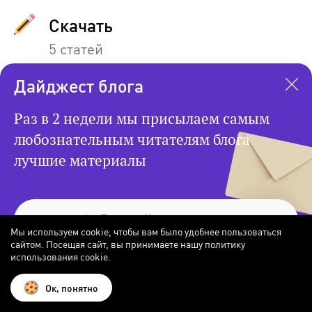
Скачать
5 статей
Дайджест блога
Онкология
43 статей
Раз в 2 недели мы присылаем самым
любознательным читателям блога
Пищеварение
лучшие материалы
41 статей
Мы используем cookie, чтобы вам было удобнее пользоваться
сайтом. Посещая сайт, вы принимаете нашу политику
© 2026 Атлас Блог
использования cookie.
Подписаться
Ок, понятно
Сотрудничество