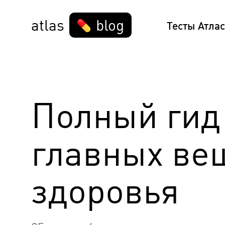
...
...
atlas
blog
Тесты Атлас
Полный гид
главных ве
здоровья