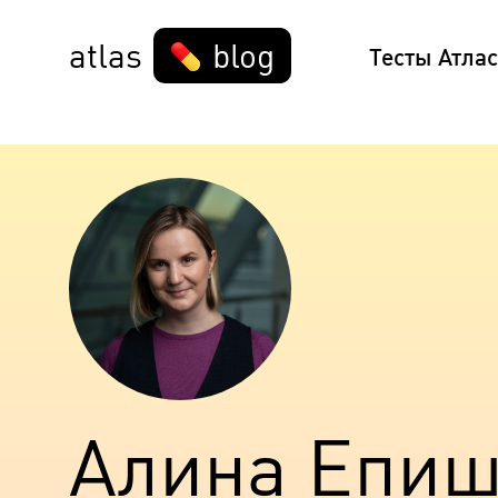
atlas
blog
Тесты Атлас
Алина Епи