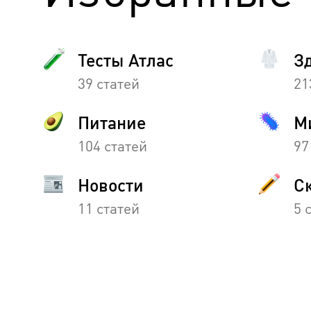
Тесты Атлас
З
39 статей
21
Питание
М
104 статей
97
Новости
С
11 статей
5 