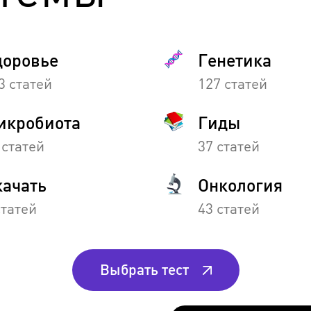
доровье
Генетика
3 статей
127 статей
икробиота
Гиды
 статей
37 статей
качать
Онкология
статей
43 статей
Выбрать тест