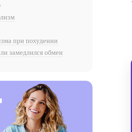
е
олизм
изма при похудении
 или замедлился обмен