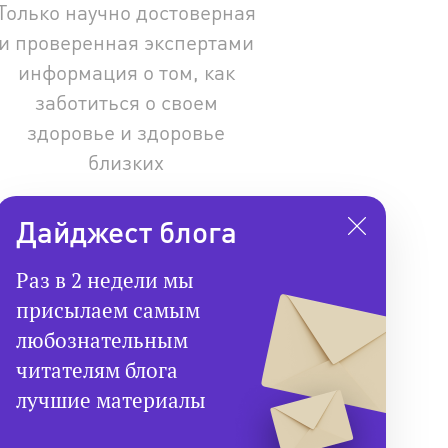
Только научно достоверная
и проверенная экспертами
информация о том, как
заботиться о своем
здоровье и здоровье
близких
Дайджест блога
Раз в 2 недели мы
присылаем самым
любознательным
читателям блога
лучшие материалы