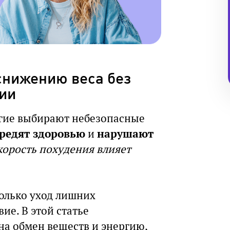
снижению веса без
гии
огие выбирают небезопасные
редят здоровью
и
нарушают
корость похудения влияет
только уход лишних
ие. В этой статье
на обмен веществ и энергию,