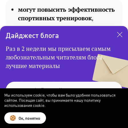
могут повысить эффективность
спортивных тренировок
,
ускорить восстановление
Дайджест блога
организма,
Раз в 2 недели мы присылаем самым
ускорить наращивание
любознательным читателям блога
мышечной массы,
лучшие материалы
способствовать развитию силы
и выносливости.
Мы используем cookie, чтобы вам было удобнее пользоваться
Работает ли глутамин
сайтом. Посещая сайт, вы принимаете нашу политику
использования cookie.
Подписаться
Некоторые исследования показали, что
Ок, понятно
глутамин
действительно помогает