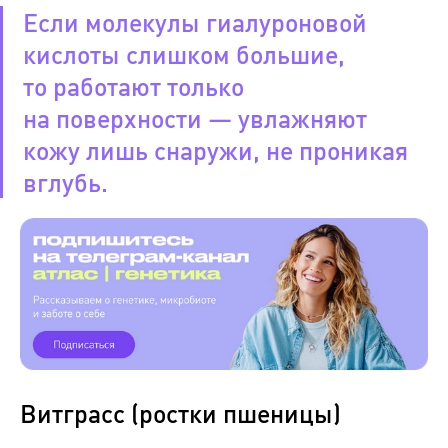
Если молекулы гиалуроновой
кислоты слишком большие,
то работают только
на поверхности — увлажняют
кожу лишь снаружи, не проникая
вглубь.
Витграсс (ростки пшеницы)