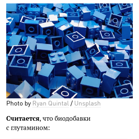
Photo by
Ryan Quintal
/
Unsplash
Считается
, что биодобавки
с глутамином: