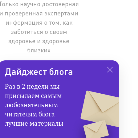
Только научно достоверная
и проверенная экспертами
информация о том, как
заботиться о своем
здоровье и здоровье
близких
Дайджест блога
Раз в 2 недели мы
присылаем самым
любознательным
читателям блога
лучшие материалы