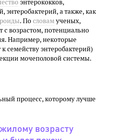
чество
энтерококков,
, энтеробактерий, а также, как
ероиды
. По
словам
ученых,
т с возрастом, потенциально
ия. Например, некоторые
 к семейству энтеробактерий)
екции мочеполовой системы.
ный процесс, которому лучше
ожилому возрасту
и будет похож