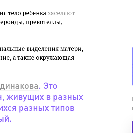
ия тело ребенка
заселяют
тероиды, превотеллы,
нальные выделения матери,
ние, а также окружающая
одинакова
. Это
ин, живущих в разных
хся разных типов
ый.