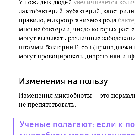
У пожилых людей
увеличивается
коли
лактобактерий, эубактерий, клостридий
правило, микроорганизмов рода
бакт
многие бактерии, число которых расте
могут вызывать различные заболеван
штаммы бактерии E. coli (принадлежит
могут провоцировать диарею или инф
Изменения на пользу
Изменения микробиоты — это нормаль
не препятствовать.
Ученые полагают: если к п
микробиом мало изменится 