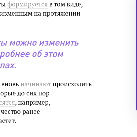
оты
формируется
в том виде,
неизменным на протяжении
ты можно изменить
робнее об этом
пах.
й вновь
начинают
происходить
торые до сих пор
сятся
, например,
ичество ранее
стет.