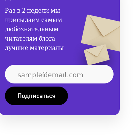
Раз в 2 недели мы
присылаем самым
любознательным
читателям блога
лучшие материалы
Подписаться