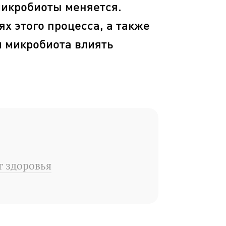
микробиоты меняется.
ях этого процесса, а также
и микробиота влиять
г здоровья