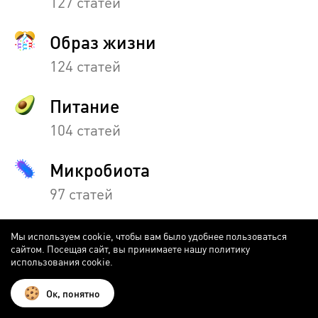
127 статей
Образ жизни
124 статей
Питание
104 статей
Микробиота
97 статей
Гиды
Мы используем cookie, чтобы вам было удобнее пользоваться
сайтом. Посещая сайт, вы принимаете нашу политику
37 статей
использования cookie.
Отзывы
Ок, понятно