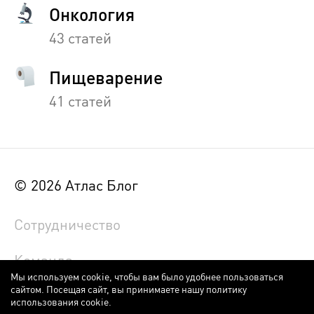
Онкология
43 статей
Пищеварение
41 статей
© 2026 Атлас Блог
Сотрудничество
Команда
Мы используем cookie, чтобы вам было удобнее пользоваться
сайтом. Посещая сайт, вы принимаете нашу политику
Обратная связь
использования cookie.