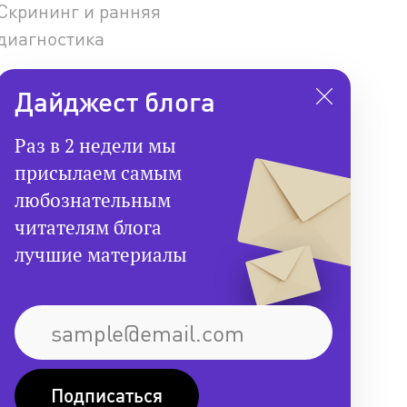
Скрининг и ранняя
диагностика
Дайджест блога
Раз в 2 недели мы
присылаем самым
любознательным
читателям блога
лучшие материалы
Подписаться