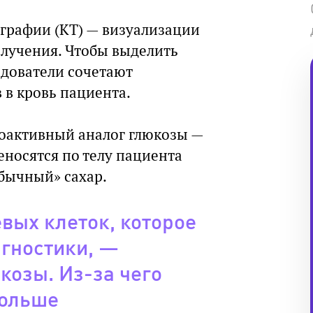
графии (КТ) — визуализации
злучения. Чтобы выделить
едователи сочетают
в кровь пациента.
иоактивный аналог глюкозы —
еносятся по телу пациента
обычный» сахар.
вых клеток, которое
агностики, —
козы. Из-за чего
больше