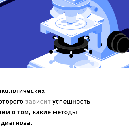
нкологических
оторого
зависит
успешность
аем о том, какие методы
 диагноза.